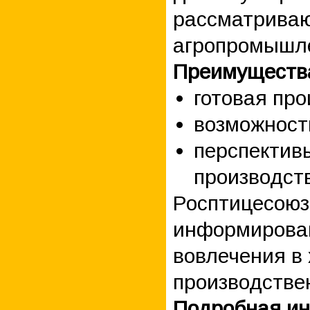
рассматриваю
агропромышле
Преимуществ
готовая пр
возможност
перспектив
производст
Росптицесоюз
информирован
вовлечения в
производстве
Подробная ин