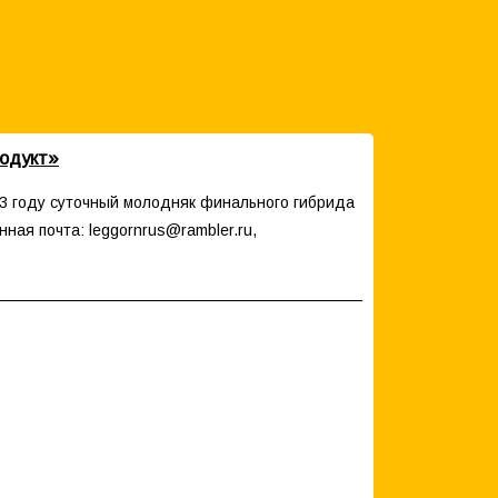
одукт»
3 году суточный молодняк финального гибрида
нная почта: leggornrus@rambler.ru,