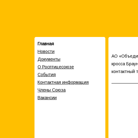
Главная
Новости
АО «Объедин
Документы
кросса Браун
О Росптицесоюзе
контактный т
События
Контактная информация
Члены Cоюза
Вакансии