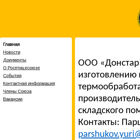
Главная
Новости
Документы
ООО «Донстар»
О Росптицесоюзе
изготовлению 
События
Контактная информация
термообработа
Члены Cоюза
производитель
Вакансии
складского по
Контакты: Па
parshukov.yuri