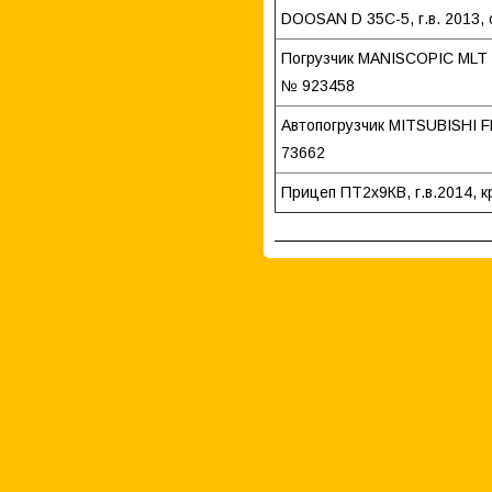
DOOSAN D 35C-5, г.в. 2013,
Погрузчик MANISCOPIC MLT 62
№ 923458
Автопогрузчик MITSUBISHI FD
73662
Прицеп ПТ2х9КВ, г.в.2014, к