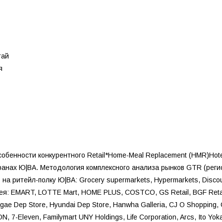
тай
я
обенности конкурентного Retail*Home-Meal Replacement (HMR)Hotel,
ранах Ю|ВА. Методология комплексного анализа рынков GTR (реги
ь на ритейл-полку Ю|ВА: Grocery supermarkets, Hypermarkets, Disco
я: EMART, LOTTE Mart, HOME PLUS, COSTCO, GS Retail, BGF Retail (
egae Dep Store, Hyundai Dep Store, Hanwha Galleria, CJ O Shopping
N, 7-Eleven, Familymart UNY Holdings, Life Corporation, Arcs, Ito Yo