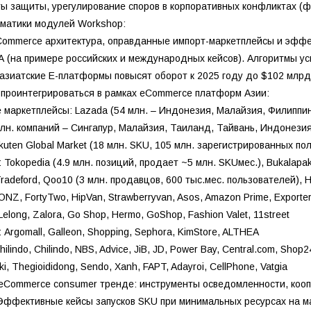
ты защиты, урегулирование споров в корпоративных конфликтах (ф
матики модулей Workshop:
Commerce архитектура, оправданные импорт-маркетплейсы и эффек
А (на примере российских и международных кейсов). Алгоритмы у
о азиатские E-платформы повысят оборот к 2025 году до $102 млрд
 проинтегрироваться в рамках eCommerce платформ Азии:
е маркетплейсы: Lazada (54 млн. – Индонезия, Малайзия, Филиппин
млн. компаний – Сингапур, Малайзия, Таиланд, Тайвань, Индонези
kuten Global Market (18 млн. SKU, 105 млн. зарегистрированных по
Tokopedia (4.9 млн. позиций, продает ~5 млн. SKUмес.), Bukalapak, bl
Tradeford, Qoo10 (3 млн. продавцов, 600 тыс.мес. пользователей), Hi
NZ, FortyTwo, HipVan, Strawberryvan, Asos, Amazon Prime, Exporters
Lelong, Zalora, Go Shop, Hermo, GoShop, Fashion Valet, 11street
 Argomall, Galleon, Shopping, Sephora, KimStore, ALTHEA
ilindo, Chilindo, NBS, Advice, JiB, JD, Power Bay, Central.com, Shop2
ki, Thegioididong, Sendo, Xanh, FAPT, Adayroi, CellPhone, Vatgia
в eCommerce consumer тренде: инструменты осведомленности, ко
Эффективные кейсы запусков SKU при минимальных ресурсах на м