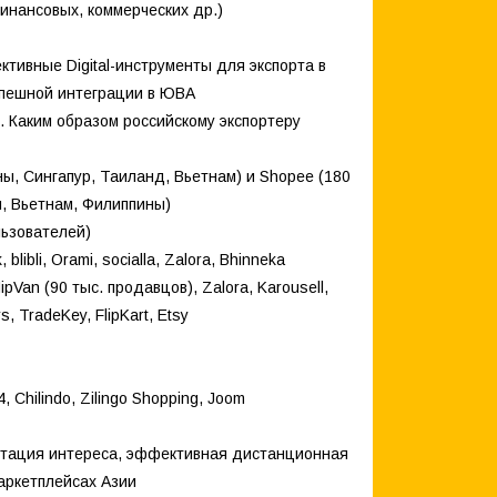
инансовых, коммерческих др.)
тивные Digital-инструменты для экспорта в
спешной интеграции в ЮВА
. Каким образом российскому экспортеру
ы, Сингапур, Таиланд, Вьетнам) и Shopee (180
я, Вьетнам, Филиппины)
льзователей)
ibli, Orami, socialla, Zalora, Bhinneka
pVan (90 тыс. продавцов), Zalora, Karousell,
, TradeKey, FlipKart, Etsy
4, Chilindo, Zilingo Shopping, Joom
оптация интереса, эффективная дистанционная
аркетплейсах Азии