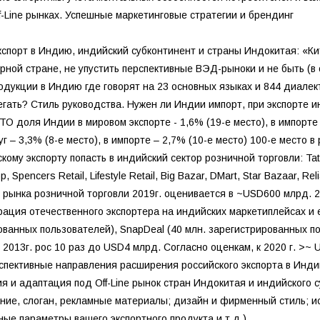
f-Line рынках. Успешные маркетинговые стратегии и брендинг
кспорт в Индию, индийский субконтинент и страны Индокитая: «Кит
урной стране, не упустить перспективные ВЭД-рыноки и не быть (
одукции в Индию где говорят на 23 основных языках и 844 диалек
егать? Стиль руководства. Нужен ли Индии импорт, при экспорте и
ТО доля Индии в мировом экспорте - 1,6% (19-е место), в импорте
уг – 3,3% (8-е место), в импорте – 2,7% (10-е место) 100-е место в
скому экспорту попасть в индийский сектор розничной торговли: Tata T
, Spencers Retail, Lifestyle Retail, Big Bazar, DMart, Star Bazaar, Re
м рынка розничной торговли 2019г. оценивается в ~USD600 млрд. 2
рация отечественного экспортера на индийских маркетиплейсах и e
ованных пользователей), SnapDeal (40 млн. зарегистрированных по
с 2013г. рос 10 раз до USD4 млрд. Согласно оценкам, к 2020 г. >~
рспективные направления расширения российского экспорта в Инд
ия и адаптация под Off-Line рынок стран Индокитая и индийского
ание, слоган, рекламные материалы; дизайн и фирменный стиль; 
ные параметры вашего экспортного продукта и т.д.).