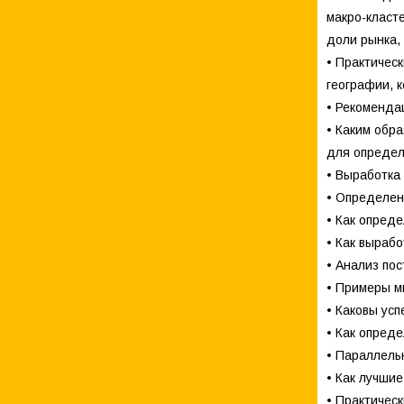
макро-класт
доли рынка, 
• Практичес
географии, 
• Рекоменда
• Каким обр
для определ
• Выработка
• Определен
• Как опред
• Как выраб
• Анализ по
• Примеры м
• Каковы усп
• Как опред
• Параллель
• Как лучшие
• Практичес