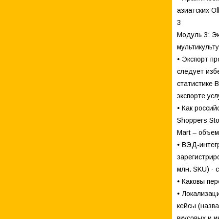
азиатских Of
3
Модуль 3: Э
мультикульт
• Экспорт пр
следует изб
статистике В
экспорте усл
• Как россий
Shoppers Stop
Mart – объе
• ВЭД-интег
зарегистрир
млн. SKU) - 
• Каковы пе
• Локализац
кейсы (назв
вкусовых и и