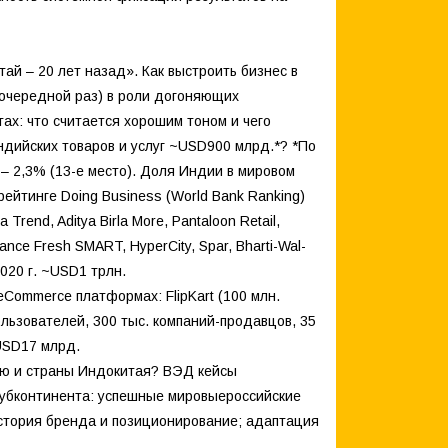
ай – 20 лет назад». Как выстроить бизнес в
в очередной раз) в роли догоняющих
тах: что считается хорошим тоном и чего
ндийских товаров и услуг ~USD900 млрд.*? *По
 – 2,3% (13-е место). Доля Индии в мировом
 рейтинге Doing Business (World Bank Ranking)
rend, Aditya Birla More, Pantaloon Retail,
liance Fresh SMART, HyperCity, Spar, Bharti-Wal-
020 г. ~USD1 трлн.
Commerce платформах: FlipKart (100 млн.
льзователей, 300 тыс. компаний-продавцов, 35
 USD17 млрд.
ию и страны Индокитая? ВЭД кейсы
 субконтинента: успешные мировыероссийские
история бренда и позиционирование; адаптация