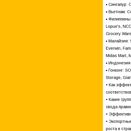
▪ Сингапур: 
▪ Вьетнам: C
▪ Филиппины: 
Lopue's, NCCC
Grocery Ware
▪ Малайзия: 9
Everwin, Fami
Midas Mart, 
▪ Индонезия: 
▪ Гонконг: S
Storage, Gia
• Как эффек
соответство
• Какие груп
свода прави
• Эффективн
• Экспортны
роста в стр