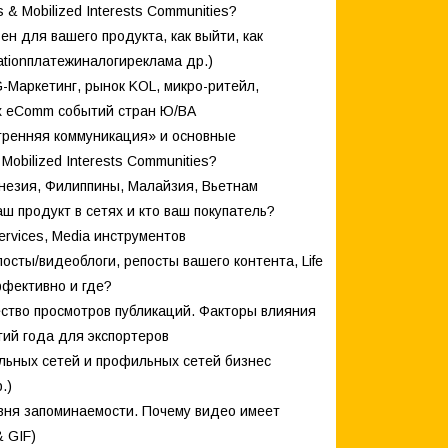
 & Mobilized Interests Communities?
ен для вашего продукта, как выйти, как
izationплатежиналогиреклама др.)
-Маркетинг, рынок KOL, микро-ритейл,
ных eComm событий стран Ю/ВА
утренняя коммуникация» и основные
Mobilized Interests Communities?
онезия, Филиппины, Малайзия, Вьетнам
аш продукт в сетях и кто ваш покупатель?
ervices, Media инструментов
осты/видеоблоги, репосты вашего контента, Life
ффективно и где?
ство просмотров публикаций. Факторы влияния
тий года для экспортеров
иальных сетей и профильных сетей бизнес
.)
овня запоминаемости. Почему видео имеет
& GIF)