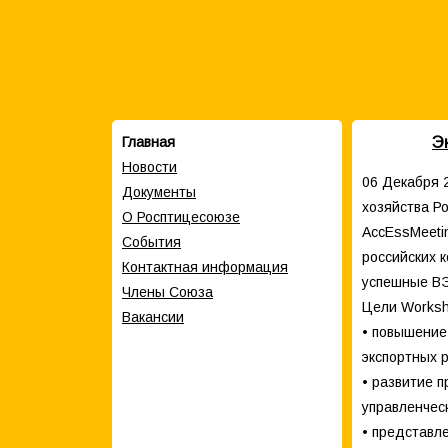
Э
Главная
Новости
06 Декабря 
Документы
хозяйства Р
О Росптицесоюзе
AccEssMeeti
События
российских 
Контактная информация
успешные ВЭ
Члены Cоюза
Цели Worksh
Вакансии
• повышение
экспортных 
• развитие 
управленчес
• представл