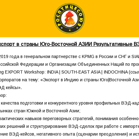
кспорт в страны Юго-Восточной АЗИИ Результативные В
2019 года в генеральном партнерстве с KPMG в России и СНГ и SIA
оссийской Федерации и Организации Объединенных Наций по про
ng EXPORT Workshop: INDIA | SOUTH-EAST ASIA | INDOCHINA (ссыл
корпоратов на тему: «Экспорт в Индию и страны Юго|Восточной Аз
Д кейсы».
op:
 качества подготовки и конкурентного уровня профильных ВЭД-кад
рынках стран Южной и Восточной Азии;
практических навыков переговорных стратегий, понимания особенн
ких решений и структурирование ВЭД-сделок при работе с импор
ение ВЭД-кейсов, негативного опыта (сценарии преодоления) и ис