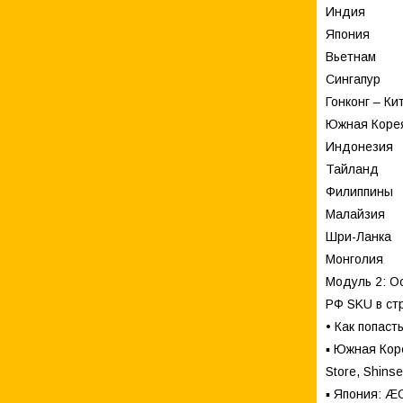
Индия
Япония
Вьетнам
Сингапур
Гонконг – Ки
Южная Коре
Индонезия
Тайланд
Филиппины
Малайзия
Шри-Ланка
Монголия
Модуль 2: Ос
РФ SKU в ст
• Как попаст
▪ Южная Коре
Store, Shins
▪ Япония: ÆO