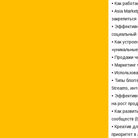
• Как работа
• Asia Marke
закрепиться 
• Эффективн
социальный м
• Как устро
«уникальные»
• Продажи ч
• Маркетинг 
• Использова
• Типы блогг
Streams, инт
• Эффективн
на рост про
• Как развит
сообществ (b
• Креатив д
приоритет в 