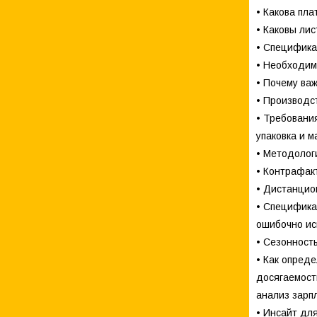
• Какова пл
• Каковы лис
• Специфика
• Необходим
• Почему ва
• Производс
• Требовани
упаковка и 
• Методолог
• Контрафак
• Дистанцио
• Специфика
ошибочно ис
• Сезонност
• Как опреде
досягаемость
анализ зарп
• Инсайт дл