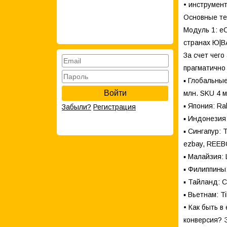
• инструмен
Основные те
Модуль 1: e
странах Ю|В
За счет чег
прагматично
▪ Глобальны
Войти
млн. SKU 4 
▪ Япония: Ra
Забыли?
Регистрация
▪ Индонезия: 
▪ Сингапур: 
ezbay, REEBO
▪ Малайзия: 
▪ Филиппины:
▪ Тайланд: Ch
▪ Вьетнам: Ti
• Как быть 
конверсия? 