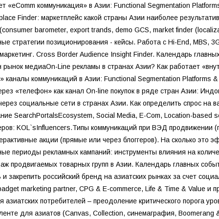
ет «eComm коммуникация» в Азии: Functional Segmentation Platforms
tplace Finder: маркетплейс какой страны Азии наиболее результатив
(consumer barometer, export trands, demo GCS, market finder (local
ые стратегии позиционирования - кейсы. Работа с Hi-End, MBS, 3G
аркетинг. Cross Border Audience Insight Finder. Календарь глав
ен рынок медиаOn-Line рекламы в странах Азии? Как работает «вн
 каналы коммуникаций в Азии: Functional Segmentation Platforms & 
ерез «телефон» как канал On-line покупок в ряде стран Азии: Инд
через социальные сети в странах Азии. Как определить спрос на в
ние SearchPortalsEcosystem, Social Media, E-Com, Location-based s
еров: KOL`sInfluencers.Типы коммуникаций при ВЭД продвижении (п
ерактивные акции (прямые или через блоггеров). На сколько это э
ые периоды рекламных кампаний: инструменты влияния на количе
даж продвигаемых товарных групп в Азии. Календарь главных собы
ь и закрепить российский бренд на азиатских рынках за счет соц
adget marketing partner, CPG & E-commerce, Life & Time & Value и пр
ля азиатских потребителей – преодоление критического порога ур
ленте для азиатов (Canvas, Collection, синемаграфия, Boomerang 