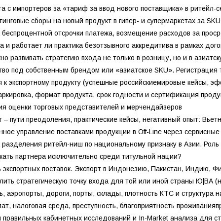
ата с импортеров за «тариф за ввод нового поставщика» в ритейл-
тинговые сборы на новый продукт в гипер- и супермаркетах за SKU
 беспроцентной отсрочки платежа, возмещение расходов за прос
а и работает ли практика безотзывного аккредитива в рамках дог
жно развивать стратегию входа не только в розницу, но и в азиа
тво под собственным брендом или «азиатское SKU». Регистрация 
я к экспортному продукту (успешные российскиемировые кейсы, эф
маркировка, формат продукта, срок годности и сертификация прод
ия оценки торговых представителей и мерчендайзеров
т – пути преодоления, практические кейсы, негативный опыт: Вьет
нное управление поставками продукции в Off-Line через сервисные
 разделения ритейл-ниш по национальному признаку в Азии. Роль
кать партнера исключительно среди титульной нации?
ь экспортных поставок. Экспорт в Индонезию, Пакистан, Индию, Фи
лить стратегическую точку входа для той или иной страны Ю|ВА (
, аэропорты, дороги, порты, склады, плотность КТС и структура 
лат, налоговая среда, преступность, благоприятность проживания
я правильных кабинетных исследований и In-Market анализа для 