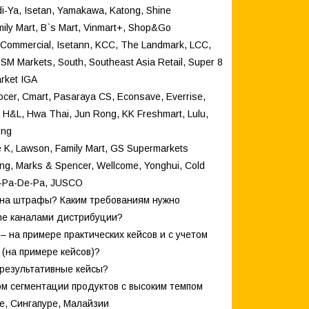
di-Ya, Isetan, Yamakawa, Katong, Shine
mily Mart, B`s Mart, Vinmart+, Shop&Go
ty Commercial, Isetann, KCC, The Landmark, LCC,
SM Markets, South, Southeast Asia Retail, Super 8
rket IGA
rocer, Cmart, Pasaraya CS, Econsave, Everrise,
o, H&L, Hwa Thai, Jun Rong, KK Freshmart, Lulu,
ong
le K, Lawson, Family Mart, GS Supermarkets
ng, Marks & Spencer, Wellcome, Yonghui, Cold
Su-Pa-De-Pa, JUSCO
ь на штрафы? Каким требованиям нужно
ine каналами дистрибуции?
– на примере практических кейсов и с учетом
 (на примере кейсов)?
 результативные кейсы?
ом сегментации продуктов с высоким темпом
е, Сингапуре, Малайзии