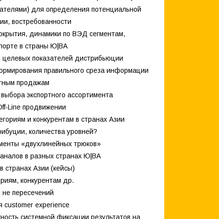
зателями) для определения потенциальной
ции, востребованности
окрытия, динамики по ВЭД сегментам,
порте в страны Ю|ВА
и целевых показателей дистрибьюции
формирования правильного среза информации
ртным продажам
 выбора экспортного ассортимента
ff-Line продвижении
егориям и конкурентам в странах Азии
рибуции, количества уровней?
ументы «двухлинейных трюков»
каналов в разных странах Ю|ВА
в странах Азии (кейсы)
риям, конкурентам др.
и не пересечений
 customer experience
жность системной фиксации результатов на