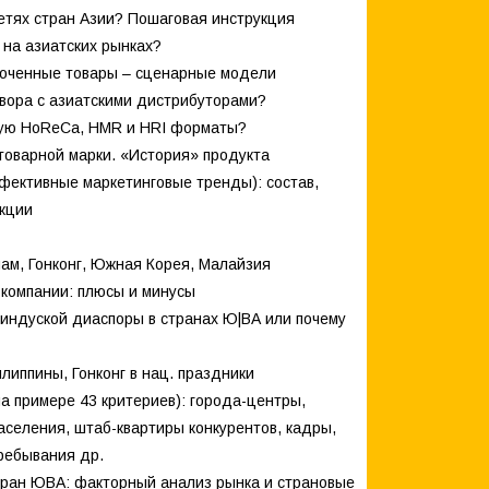
сетях стран Азии? Пошаговая инструкция
 на азиатских рынках?
роченные товары – сценарные модели
овора с азиатскими дистрибуторами?
тскую HoReCa, HMR и HRI форматы?
товарной марки. «История» продукта
фективные маркетинговые тренды): состав,
укции
нам, Гонконг, Южная Корея, Малайзия
 компании: плюсы и минусы
 индуской диаспоры в странах Ю|ВА или почему
липпины, Гонконг в нац. праздники
на примере 43 критериев): города-центры,
населения, штаб-квартиры конкурентов, кадры,
пребывания др.
стран ЮВА: факторный анализ рынка и страновые