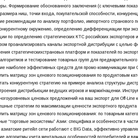
еры. Формирование обоснованного заключения (с ключевыми пока
размера ниш, точки входа, покупательской способности, конкурен
кие рекомендации по анализу портфолио, импортного странового п
конкурентному окружению, определению дифференциации при экс
ции по определению стратегических КТС российских экспортеров 
азом проанализировать каналы экспортной дистрибуции с целью 
ения стратегическихстрановых платформ и показателей по экспо
 алгоритмов и тестирование товарных групп для предварительного
ие наиболее эффективных средств для промо-коммуникации при O
елить матрицу зон ценового позиционирования по продуктовым кат
отать конкурентную стратегию на примере анализа структуры дист
строения дистрибьюции ведущих игроков и маржи/наценки. Инстр
ногоуровневых ценовых предложений на ваш экспорт для Off-Line 
ешные стратегии по максимизации ценности экспортного продукта 
елить матрицу зон ценового позиционирования: по товарным катего
ные “торговые экосистемы” Азии: специфика и особенности в част
 азиатские ритейл сети работают с BIG Data, эффективно управляя
кие алгоритмы учета ментальных особенностей потребителей и ва