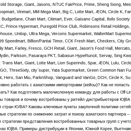
Cold Storage, Giant, Jasons, NTUC FairPrice, Prime, Sheng Siong, Mei
oopmart, Vinmart, MM Mega Mart, Big C, Lotte Mart, ÆON, Circle K, Fa
Budgetlane, Chain Mart, Citimart, Ever, Gaisano Capital, Iloilo Socie
, Prince Hypermart, Puregold Price Club, Robinsons Retail Holdings, 
house, Unitop, Ultra Mega, Vercons Supermarket, WalterMart Superma
9 Speedmart, Billion/Pantai Timor, CCK Fresh Mart, Checkers, City G
ly Mart, Farley, Fresco, GCH Retail, Giant, Jason's Food Hall, Mercat
Mydin, Parkson, Pasaraya PKT, Sabasun HypeRuncit, Servay, Sing Kw
Trans Mart, Giant, Lotte Mart, Lion Superindo, Spar, ÆON, Lulu, Circ
OGO, ThreeSixty, city`super, Yata Supermarket, Green Common Nan Fu
nt, Hero, San Miu, ParknShop, Vanguard and VanGo, DCH, Circle K, 
тивно работать с азиатскими импортерами (кейсы)? Как не попаст
вать? Как подготовить малочисленную команду для работы с Off-L
пы товаров и почему востребованы у ритейл-дистрибьютеров Ю|ВА 
л стран Ю/ВА? Каковы ключевые пункты закупочной политики сетей
ые стратегии по снижению затрат и поиску азиатского партнера –
е стратегии представления востребованных товарных групп с учет
анах Ю|ВА. Примеры дистрибуции в Японии, Южной Корее, Вьетнам