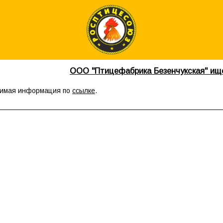
ООО "Птицефабрика Безенчукская" ищ
димая информация по
ссылке
.