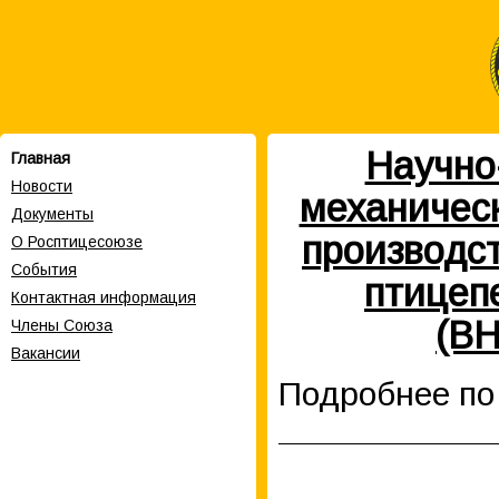
Научно
Главная
Новости
механическ
Документы
производс
О Росптицесоюзе
События
птицеп
Контактная информация
(ВН
Члены Cоюза
Вакансии
Подробнее п