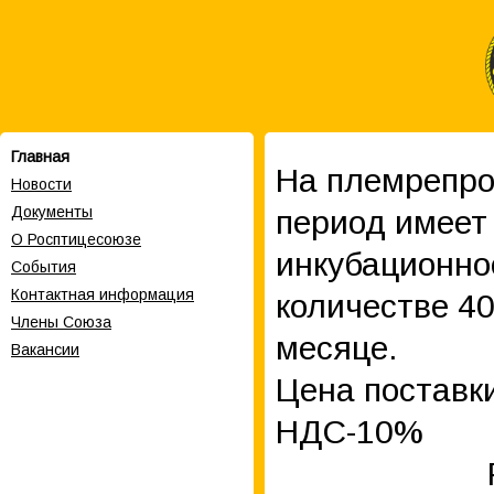
Главная
На племрепро
Новости
Документы
период имеет
О Росптицесоюзе
инкубационно
События
Контактная информация
количестве 40
Члены Cоюза
месяце.
Вакансии
Цена поставки
НДС-10%
РОСС-ПМЗ 