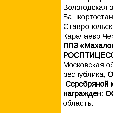
Вологодская о
Башкортостан
Ставропольск
Карачаево Че
ППЗ «Махало
РОСПТИЦЕС
Московская о
республика,
О
Серебряной м
награжден
:
О
область.