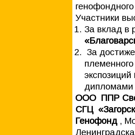
генофондного
Участники вы
За вклад в 
«Благоварс
За достиже
племенного
экспозиций
дипломами 
ООО ППР Све
СГЦ «Загорс
Генофонд
, М
Ленинградска