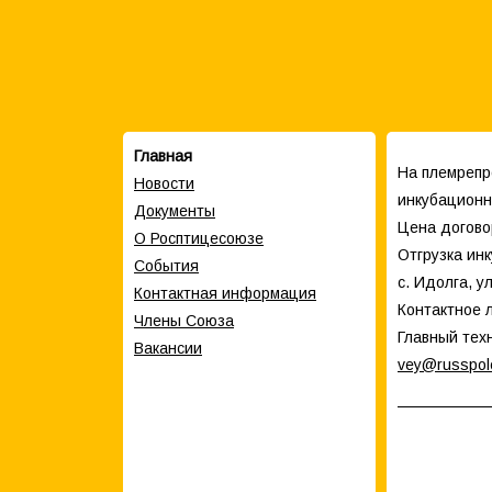
Главная
На племрепр
Новости
инкубационно
Документы
Цена догово
О Росптицесоюзе
Отгрузка ин
События
с. Идолга, у
Контактная информация
Контактное 
Члены Cоюза
Главный тех
Вакансии
vey@russpol