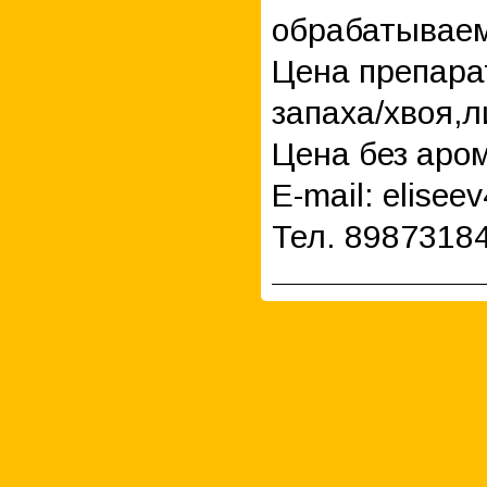
обрабатываем
Цена препара
запаха/хвоя,л
Цена без аро
E-mail: elisee
Тел. 8987318