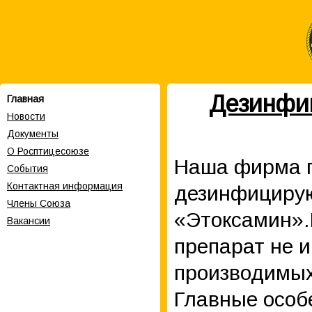
Дезинфи
Главная
Новости
Документы
О Росптицесоюзе
Наша фирма 
События
Контактная информация
дезинфицирую
Члены Cоюза
«Этоксамин».
Вакансии
препарат не 
производимых
Главные особ