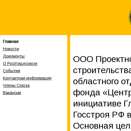
Главная
Новости
Документы
ООО Проектно
О Росптицесоюзе
строительств
События
Контактная информация
областного о
Члены Cоюза
фонда «Центр
Вакансии
инициативе Г
Госстроя РФ в
Основная цел