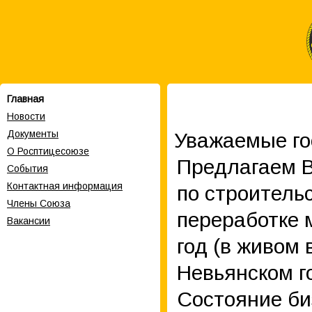
Главная
Новости
Документы
Уважаемые го
О Росптицесоюзе
Предлагаем В
События
Контактная информация
по строитель
Члены Cоюза
переработке 
Вакансии
год (в живом 
Невьянском г
Состояние би