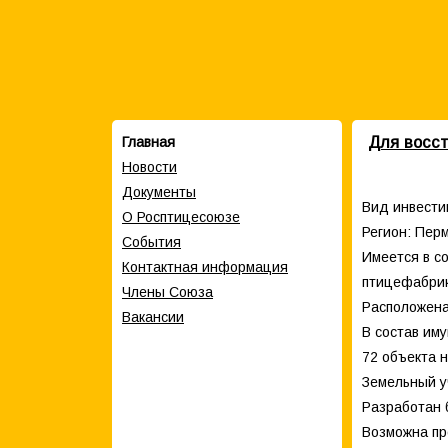
Для восст
Главная
Новости
Документы
Вид инвести
О Росптицесоюзе
Регион: Перм
События
Имеется в с
Контактная информация
птицефабрик
Члены Cоюза
Расположена 
Вакансии
В состав им
72 объекта 
Земельный у
Разработан 
Возможна пр