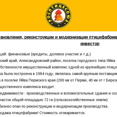
ановления, реконструкции и модернизации птицефабрики
инвестор
ций: финансовые (кредиты, долевое участие и т.д.)
ский край, Александровский район, поселок городского типа Яйва
обственности имущественный комплекс одной из крупнейших птице
а была построена в 1984 году, являлась самой крупным поставщик
в поселке Яйва Пермского края (200 км от Перми, 40 км от г Берез
ущественного комплекса входит:
недвижимости - производственные и вспомогательные здания и со
часток общей площадью 72 га (сельскохозяйственные земли)
бизнес-план по реконструкции и модернизации производства.
одажа птицефабрики! Стоимость оговаривается.