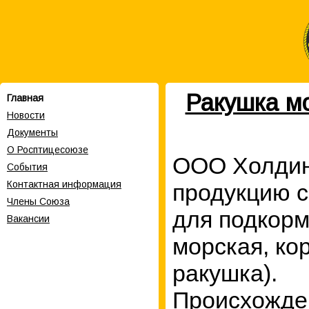
Ракушка мо
Главная
Новости
Документы
О Росптицесоюзе
ООО Холдин
События
Контактная информация
продукцию с
Члены Cоюза
для подкорм
Вакансии
морская, ко
ракушка).
Происхожде