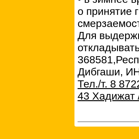
о принятие 
смерзаемос
Для выдержи
откладывать
368581,
Респ
Дибгаши, И
Тел./т. 8 87
43 Хадижат 