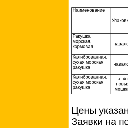
Наименование
Упаков
Ракушка
морская,
навал
кормовая
Калиброванная,
сухая морская
навал
ракушка
Калиброванная,
а п/п
сухая морская
новы
ракушка
мешка
Цены указа
Заявки на по