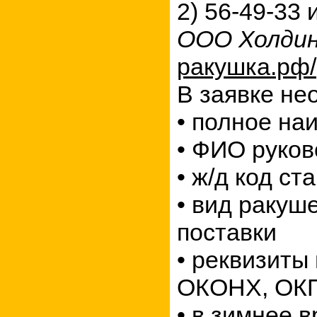
2) 56-49-33
ООО Холди
ракушка.рф/
В заявке не
•
полное на
•
ФИО руков
•
ж/д код ст
•
вид ракуше
поставки
•
реквизиты 
ОКОНХ, ОК
•
в зимнее в