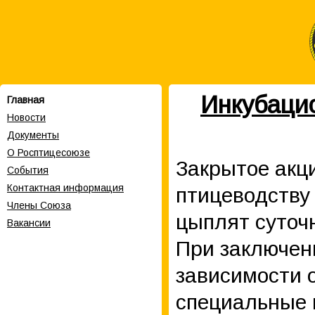
Инкубацио
Главная
Новости
Документы
О Росптицесоюзе
Закрытое акц
События
Контактная информация
птицеводству
Члены Cоюза
цыплят суточ
Вакансии
При заключени
зависимости 
специальные 