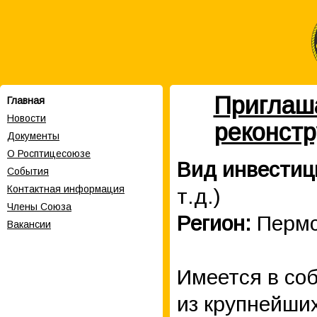
Приглаша
Главная
Новости
реконст
Документы
О Росптицесоюзе
Вид инвестиц
События
Контактная информация
т.д.)
Члены Cоюза
Регион:
Пермс
Вакансии
Имеется в со
из крупнейши